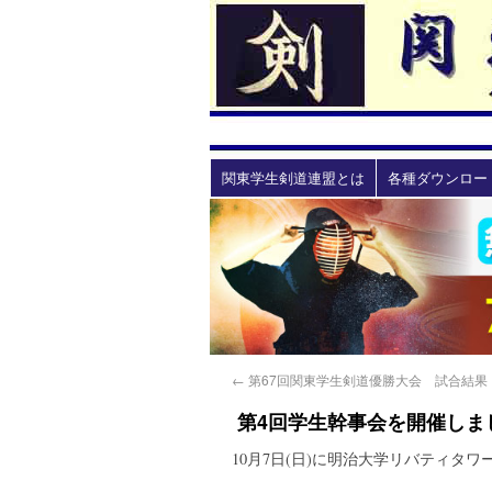
関東学生剣道連盟とは
各種ダウンロー
←
第67回関東学生剣道優勝大会 試合結果
第4回学生幹事会を開催しま
10月7日(日)に明治大学リバティタ