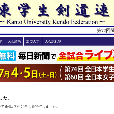
第72回
ド
大会結果
加盟大学
大会忘れ物
した。
ワーで第4回学生幹事会を開催しました。