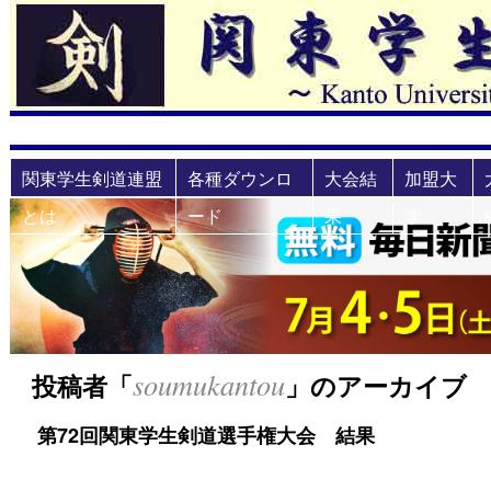
関東学生剣道連盟
各種ダウンロ
大会結
加盟大
とは
ード
果
学
soumukantou
投稿者「
」のアーカイブ
第72回関東学生剣道選手権大会 結果