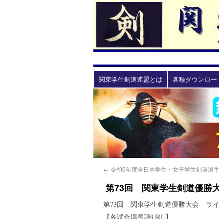
関東学生剣道連盟とは
各種ダウンロー
←
令和6年度全日本学生・女子学生剣道選
第73回 関東学生剣道優勝
第73回 関東学生剣道優勝大会 ラ
【各試合場視聴URL】