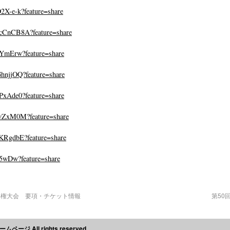
X-e-k?feature=share
cCnCB8A?feature=share
YmErw?feature=share
njjOQ?feature=share
xAde0?feature=share
ZxM0M?feature=share
RgdbE?feature=share
o5wDw?feature=share
手権大会 要項・チケット情報
第50
ージ All rights reserved.