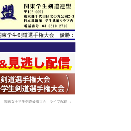
関東学生剣道選手権大会 優勝：小柳宏成（筑波大学）
回 関東女子学生剣道優勝大会 ライブ配信
→