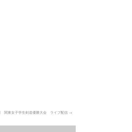
回 関東女子学生剣道優勝大会 ライブ配信
→