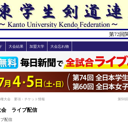
第72回
ド
大会結果
加盟大学
大会忘れ物
手権大会 要項・チケット情報
第50
大会 ライブ配信
イブ配信