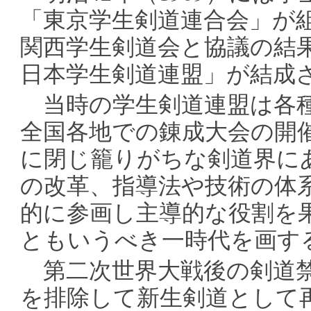
「東京学生剣道連合会」が組織
関西学生剣道会と協議の結
日本学生剣道連盟」が結成
当時の学生剣道連盟は各種
全国各地での錬成大会の開
に閉じ籠りがちな剣道界に
の改革、指導法や技術の体
的に参画し主導的な役割を
ともいうべき一時代を画す
第二次世界大戦後の剣道禁
を排除して新生剣道として