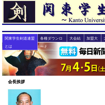
関東学生剣道連盟
各種ダウンロ
大会結
加盟大
とは
ード
果
学
会長挨拶